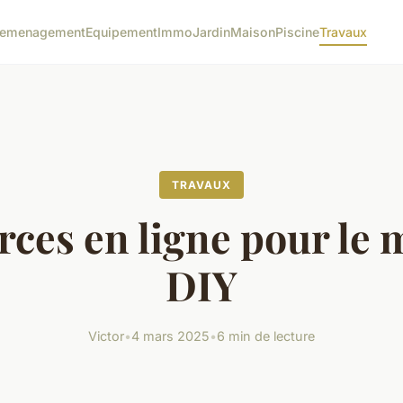
emenagement
Equipement
Immo
Jardin
Maison
Piscine
Travaux
TRAVAUX
ces en ligne pour le 
DIY
Victor
•
4 mars 2025
•
6 min de lecture