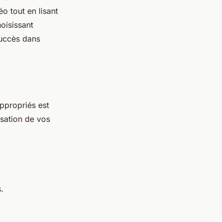
o tout en lisant
oisissant
uccès dans
ppropriés est
isation de vos
.