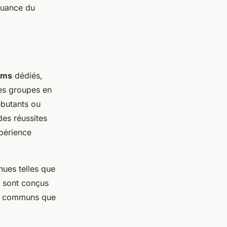
 nuance du
ums
dédiés,
ces groupes en
ébutants ou
des réussites
périence
ues telles que
s sont conçus
fis communs que