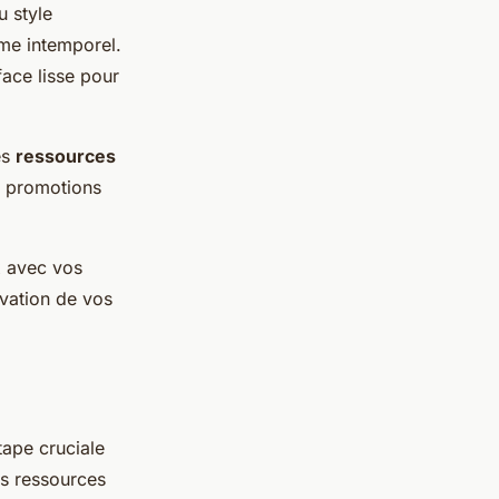
u style
rme intemporel.
face lisse pour
es
ressources
s promotions
x avec vos
ovation de vos
tape cruciale
es ressources