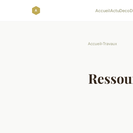
Accueil
Actu
Deco
D
Accueil
›
Travaux
Ressour