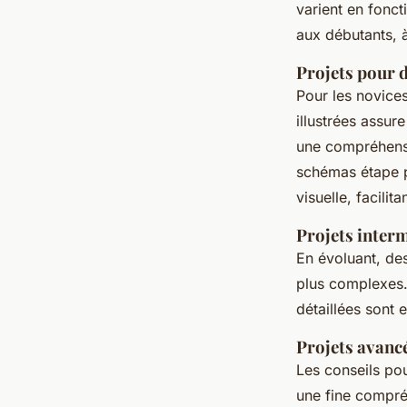
varient en fonct
aux débutants, 
Projets pour 
Pour les novices
illustrées assur
une compréhensi
schémas étape p
visuelle, facilit
Projets inter
En évoluant, de
plus complexes. 
détaillées sont 
Projets avanc
Les conseils po
une fine compréh