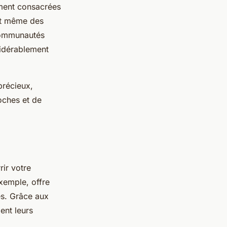
ement consacrées
 et même des
 communautés
sidérablement
précieux,
roches et de
rir votre
exemple, offre
es. Grâce aux
ent leurs