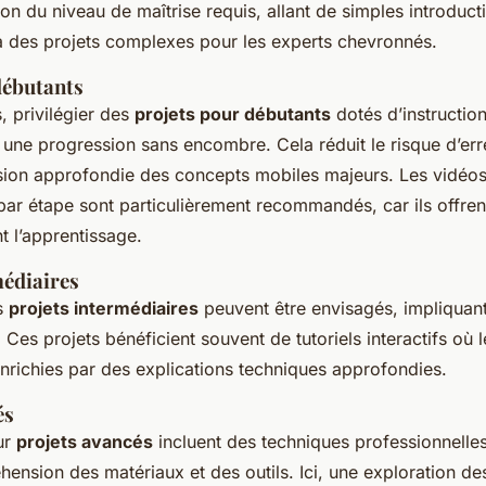
ion du niveau de maîtrise requis, allant de simples introduct
à des projets complexes pour les experts chevronnés.
débutants
, privilégier des
projets pour débutants
dotés d’instruction
e une progression sans encombre. Cela réduit le risque d’erre
on approfondie des concepts mobiles majeurs. Les vidéos d
ar étape sont particulièrement recommandés, car ils offre
ant l’apprentissage.
médiaires
s
projets intermédiaires
peuvent être envisagés, impliquan
Ces projets bénéficient souvent de tutoriels interactifs où l
enrichies par des explications techniques approfondies.
és
ur
projets avancés
incluent des techniques professionnelles
ension des matériaux et des outils. Ici, une exploration de