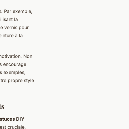
. Par exemple,
lisant la
de vernis pour
einture à la
motivation. Non
ous encourage
es exemples,
tre propre style
ts
stuces DIY
est cruciale.