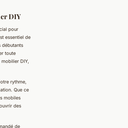
ier DIY
cial pour
 est essentiel de
s débutants
er toute
 mobilier DIY,
otre rythme,
cation. Que ce
ns mobiles
ouvrir des
ommandé de