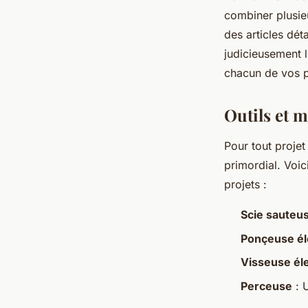
combiner plusieu
des articles dét
judicieusement 
chacun de vos p
Outils et 
Pour tout proje
primordial. Voic
projets :
Scie sauteu
Ponçeuse él
Visseuse él
Perceuse
: U