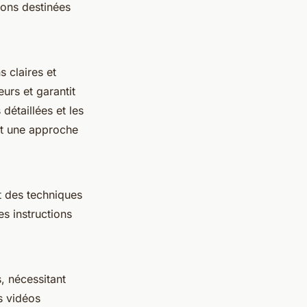
ions destinées
s claires et
urs et garantit
étaillées et les
nt une approche
t des techniques
es instructions
, nécessitant
s vidéos