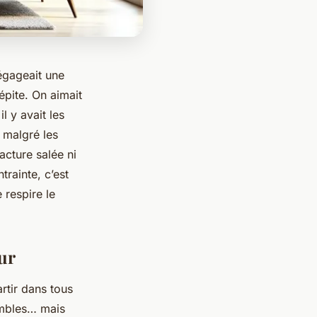
égageait une
épite. On aimait
l y avait les
r malgré les
acture salée ni
trainte, c’est
 respire le
eur
rtir dans tous
ombles… mais