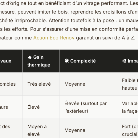
ct d’origine tout en bénéficiant d’un vitrage performant. Le
sure, peuvent imiter le bois, reprendre les croisillons d’an
chéité irréprochable. Attention toutefois à la pose : un mau
s les efforts. Pour s'assurer d'une mise en conformité parfai
nateur comme
Action Eco Renov
garantit un suivi de A à Z.
🔥 Gain
avaux
🛠️ Complexité
🎨 Imp
thermique
Faible 
combles
Très élevé
Moyenne
hauteu
Élevée (surtout par
Variabl
murs
Élevé
l’extérieur)
la faça
 des
Moyen à
Fort (c
Moyenne
élevé
crucial