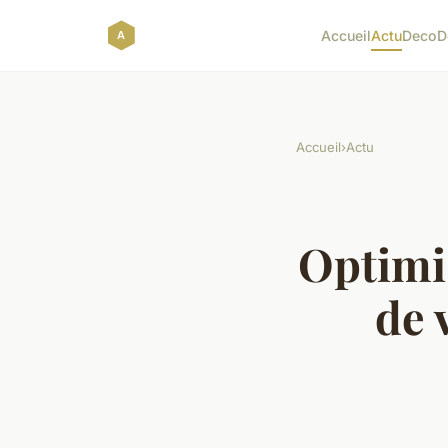
Accueil
Actu
Deco
D
Accueil
›
Actu
Optimis
de 