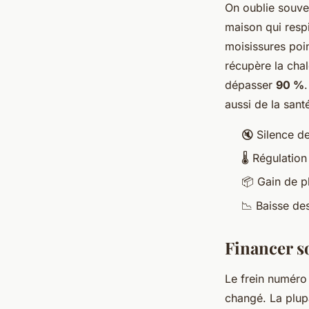
On oublie souven
maison qui respi
moisissures poin
récupère la chal
dépasser
90 %
aussi de la sant
🔇 Silence d
🌡️ Régulatio
📦 Gain de pl
📉 Baisse de
Financer s
Le frein numéro 
changé. La plup