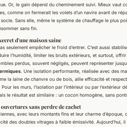
que. Or, le gain dépend du cheminement suivi. Mieux vaut
tes, comme on fermerait les volets d’un navire avant de répa
le socle. Sans elle, même le système de chauffage le plus po
sommer sans fin.
e secret d'une maison saine
pas seulement empêcher le froid d’entrer. C’est aussi stabilis
ire l’humidité, limiter les bruits extérieurs, et surtout, offri
ombles perdus, souvent négligés, peuvent représenter jusq
hermiques
. Une isolation performante, réalisée avec des ma
 la laine de chanvre ou de bois, allie efficacité et respec
 Pour les murs, l’isolation par l’intérieur ou par l’extérieur 
mais le résultat est similaire : un cocon homogène, sans pon
 ouvertures sans perdre de cachet
ciennes, avec leurs montants fins et leur charme d’époque, 
cacité des doubles vitrages à faible émissivité. Aujourd’hui, i