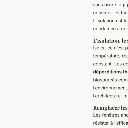
sans ordre logi
colmater les fui
L’isolation est 
condamné à con
L'isolation, l
Isoler, ce n’est 
température, rédu
constant. Les c
déperditions t
biosourcés comme
l’environnement.
l’architecture, 
Remplacer les
Les fenêtres an
résister à l’effi