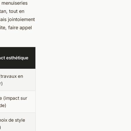
s menuiseries
tan, tout en
vais jointoiement
te, faire appel
act esthétique
(travaux en
r)
e (impact sur
de)
hoix de style
)