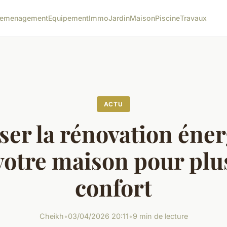
emenagement
Equipement
Immo
Jardin
Maison
Piscine
Travaux
ACTU
er la rénovation éne
votre maison pour plu
confort
Cheikh
•
03/04/2026 20:11
•
9 min de lecture