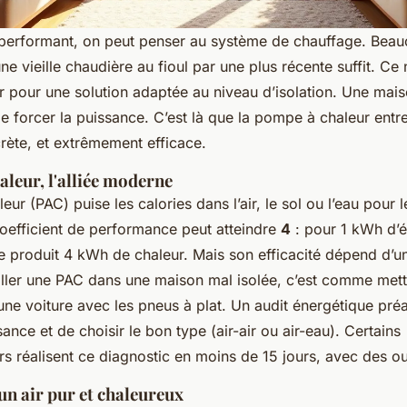
i performant, on peut penser au système de chauffage. Bea
e vieille chaudière au fioul par une plus récente suffit. Ce n
r pour une solution adaptée au niveau d’isolation. Une mais
e forcer la puissance. C’est là que la pompe à chaleur entr
crète, et extrêmement efficace.
leur, l'alliée moderne
ur (PAC) puise les calories dans l’air, le sol ou l’eau pour l
 coefficient de performance peut atteindre
4
: pour 1 kWh d’él
 produit 4 kWh de chaleur. Mais son efficacité dépend d’u
taller une PAC dans une maison mal isolée, c’est comme met
une voiture avec les pneus à plat. Un audit énergétique pré
sance et de choisir le bon type (air-air ou air-eau). Certains
 réalisent ce diagnostic en moins de 15 jours, avec des out
un air pur et chaleureux