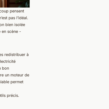
ucoup pensent
’est pas l’idéal.
on bien isolée
e en scène -
es redistribuer à
ectricité
n bon
tre un moteur de
alable permet
ils précis.