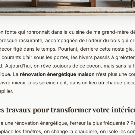
en fonte qui ronronnait dans la cuisine de ma grand-mère d
 presque rassurante, accompagnée de l’odeur du bois qui cr
cor figé dans le temps. Pourtant, derrière cette nostalgie, i
 courants d’air sous les portes, les hivers passés à grelotte
d. Aujourd’hui, on rêve toujours de ce cocon, mais sans la f
mique. La
rénovation énergétique maison
n’est plus une con
 vivre mieux, plus sereinement, dans un lieu où chaque pièce
piller.
es travaux pour transformer votre intéri
une rénovation énergétique, l’erreur la plus fréquente ? Pa
mplace les fenêtres, on change la chaudière, on isole les c