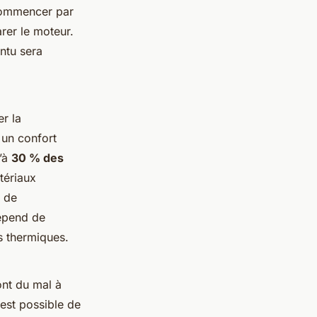
 commencer par
rer le moteur.
intu sera
er la
r un confort
u’à
30 % des
tériaux
t de
dépend de
ts thermiques.
ont du mal à
l est possible de