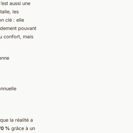
’est aussi une
alle, les
 clé : elle
rendement pouvant
du confort, mais
enne
annuelle
ue la réalité a
70 %
grâce à un