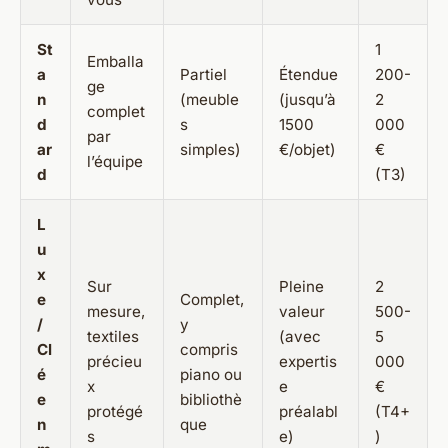
St
1
Emballa
a
Partiel
Étendue
200-
ge
n
(meuble
(jusqu’à
2
complet
d
s
1500
000
par
ar
simples)
€/objet)
€
l’équipe
d
(T3)
L
u
x
Sur
Pleine
2
e
Complet,
mesure,
valeur
500-
/
y
textiles
(avec
5
Cl
compris
précieu
expertis
000
é
piano ou
x
e
€
e
bibliothè
protégé
préalabl
(T4+
n
que
s
e)
)