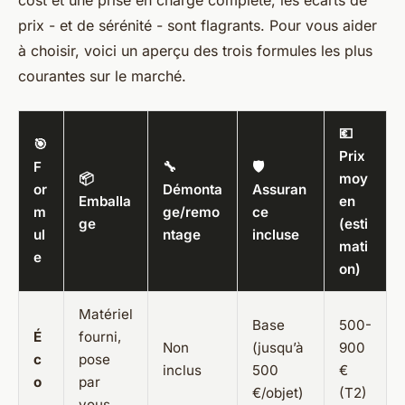
prix - et de sérénité - sont flagrants. Pour vous aider
à choisir, voici un aperçu des trois formules les plus
courantes sur le marché.
💶
🎯
Prix
F
🔧
🛡️
📦
moy
or
Démonta
Assuran
Emballa
en
m
ge/remo
ce
ge
(esti
ul
ntage
incluse
mati
e
on)
Matériel
Base
500-
É
fourni,
Non
(jusqu’à
900
c
pose
inclus
500
€
o
par
€/objet)
(T2)
vous