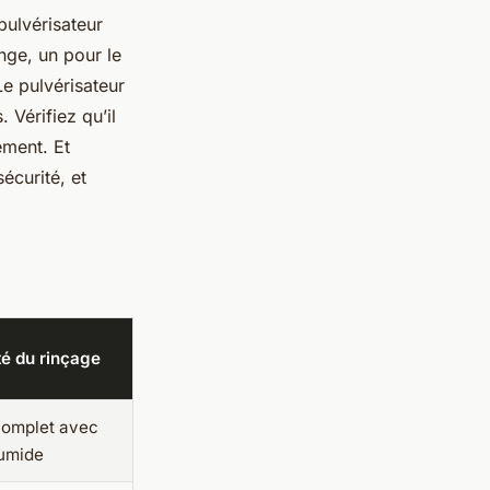
ulvérisateur
nge, un pour le
Le pulvérisateur
 Vérifiez qu’il
ement. Et
écurité, et
té du rinçage
complet avec
umide