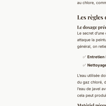
au chlore, comm
Les règles 
Le dosage préc
Le secret d’une 
attaque la peint
général, on reti
✅
Entretien 
✅
Nettoyage
L’eau utilisée d
du gaz chloré, 
l’eau de javel a
cela peut produ
Matériel néces