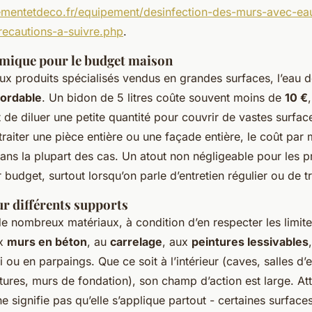
mentetdeco.fr/equipement/desinfection-des-murs-avec-eau
recautions-a-suivre.php
.
omique pour le budget maison
x produits spécialisés vendus en grandes surfaces, l’eau de
ordable
. Un bidon de 5 litres coûte souvent moins de
10 €
ffit de diluer une petite quantité pour couvrir de vastes surfa
raiter une pièce entière ou une façade entière, le coût par 
ans la plupart des cas. Un atout non négligeable pour les pr
 budget, surtout lorsqu’on parle d’entretien régulier ou de tr
ur différents supports
de nombreux matériaux, à condition d’en respecter les limite
ux
murs en béton
, au
carrelage
, aux
peintures lessivables
 ou en parpaings. Que ce soit à l’intérieur (caves, salles d
lôtures, murs de fondation), son champ d’action est large. At
 ne signifie pas qu’elle s’applique partout - certaines surfac