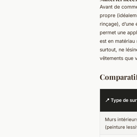
Avant de commen
propre (idéalem
rinçage), d’une 
permet une appli
est en matériau 
surtout, ne lési
vêtements que v
Comparatif
📍 Type de su
Murs intérieur
(peinture less