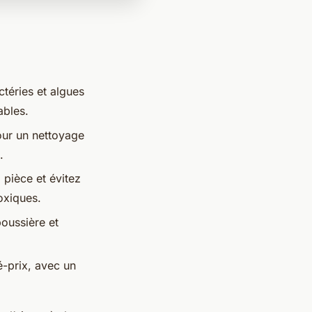
ctéries et algues
ables.
pour un nettoyage
.
 pièce et évitez
oxiques.
oussière et
é-prix, avec un