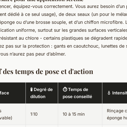
cer, équipez-vous correctement. Vous aurez besoin d’un p
ent dédié à ce seul usage), de deux seaux (un pour le méla
éponge ou d’une brosse souple, et d’un chiffon microfibre. 
cation uniforme, surtout sur les grandes surfaces verticales.
résistant au chlore - certains plastiques se dégradent rapid
nez pas sur la protection : gants en caoutchouc, lunettes de s
ous n’aurez pas peur d’abîmer.
 des temps de pose et d'action
🧪 Degré de
⏱️ Temps de
rface
💧 Intensi
dilution
pose conseillé
s
Rinçage 
1:10
10 à 15 min
ivable)
éponge h