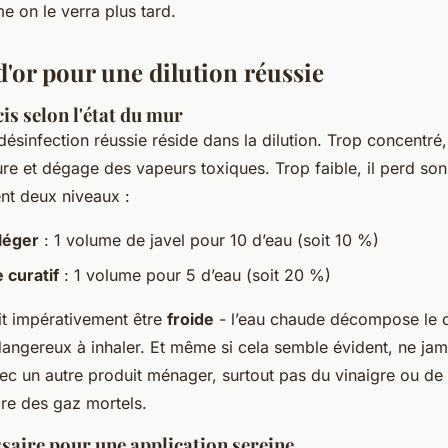
e on le verra plus tard.
d'or pour une dilution réussie
is selon l'état du mur
désinfection réussie réside dans la dilution. Trop concentré,
ure et dégage des vapeurs toxiques. Trop faible, il perd son 
ent deux niveaux :
léger
: 1 volume de javel pour 10 d’eau (soit 10 %)
 curatif
: 1 volume pour 5 d’eau (soit 20 %)
oit impérativement être
froide
- l’eau chaude décompose le ch
dangereux à inhaler. Et même si cela semble évident, ne ja
vec un autre produit ménager, surtout pas du vinaigre ou de
ire des gaz mortels.
saire pour une application sereine