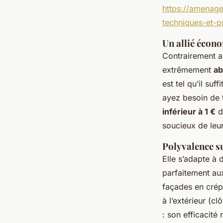
https://amenage
techniques-et-p
Un allié écon
Contrairement au
extrêmement
ab
est tel qu’il su
ayez besoin de t
inférieur à 1 €
d
soucieux de leur
Polyvalence s
Elle s’adapte à 
parfaitement a
façades en crépi
à l’extérieur (c
: son efficacité