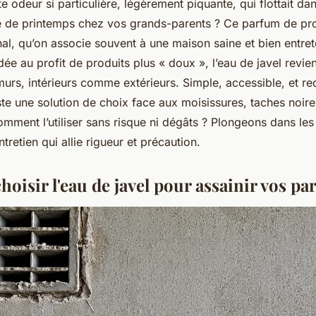
e odeur si particulière, légèrement piquante, qui flottait dans
 de printemps chez vos grands-parents ? Ce parfum de pro
al, qu’on associe souvent à une maison saine et bien entre
 au profit de produits plus « doux », l’eau de javel revie
murs, intérieurs comme extérieurs. Simple, accessible, et r
este une solution de choix face aux moisissures, taches noir
omment l’utiliser sans risque ni dégâts ? Plongeons dans le
tretien qui allie rigueur et précaution.
oisir l'eau de javel pour assainir vos par