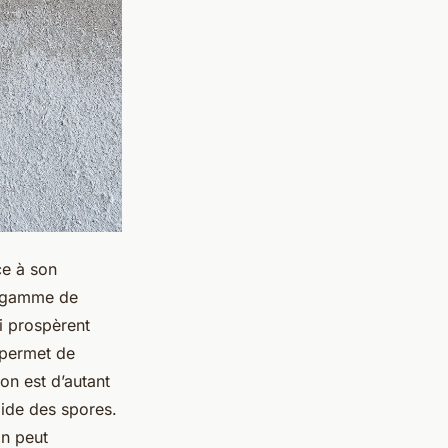
ce à son
ge gamme de
i prospèrent
 permet de
on est d’autant
ide des spores.
on peut