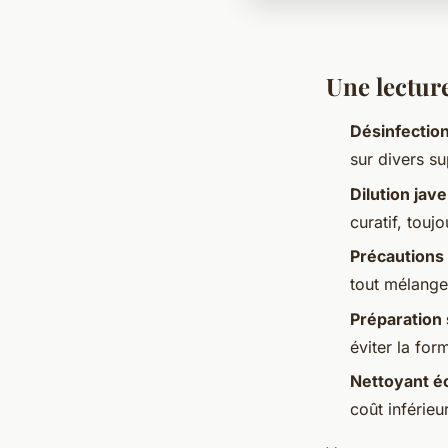
Une lecture
Désinfectio
sur divers su
Dilution jave
curatif, touj
Précautions
tout mélange
Préparation
éviter la for
Nettoyant 
coût inférieu