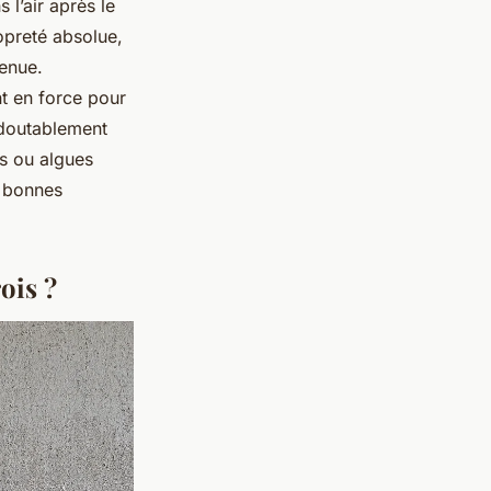
 l’air après le
preté absolue,
tenue.
nt en force pour
edoutablement
es ou algues
s bonnes
ois ?