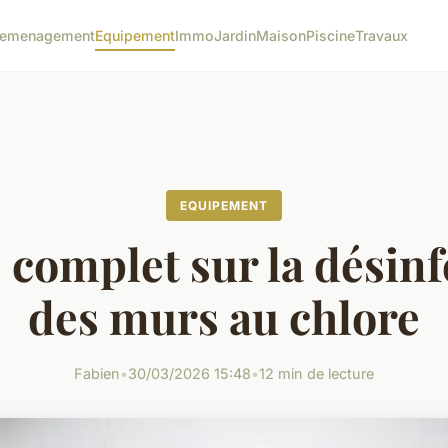
emenagement
Equipement
Immo
Jardin
Maison
Piscine
Travaux
EQUIPEMENT
 complet sur la désinf
des murs au chlore
Fabien
•
30/03/2026 15:48
•
12 min de lecture