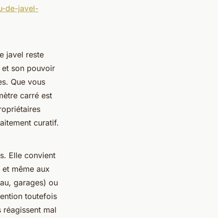
-de-javel-
 javel reste
, et son pouvoir
ces. Que vous
mètre carré est
opriétaires
aitement curatif.
s. Elle convient
, et même aux
’eau, garages) ou
tention toutefois
es réagissent mal