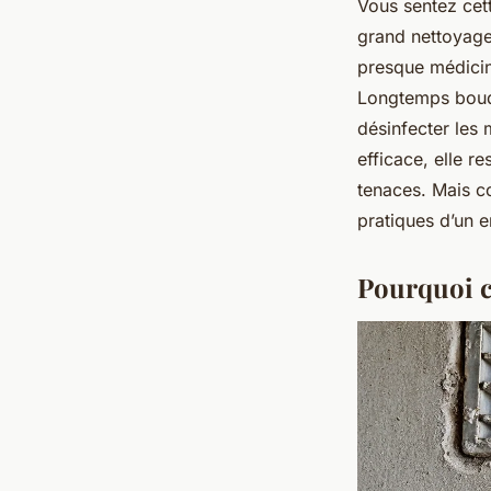
Vous sentez cett
grand nettoyage
presque médicin
Longtemps boudée
désinfecter les 
efficace, elle r
tenaces. Mais c
pratiques d’un en
Pourquoi ch