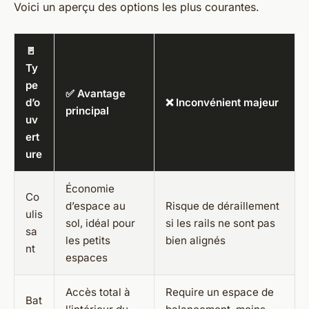
Voici un aperçu des options les plus courantes.
🚪
Ty
pe
✅ Avantage
d’o
❌ Inconvénient majeur
principal
uv
ert
ure
Économie
Co
d’espace au
Risque de déraillement
ulis
sol, idéal pour
si les rails ne sont pas
sa
les petits
bien alignés
nt
espaces
Accès total à
Require un espace de
Bat